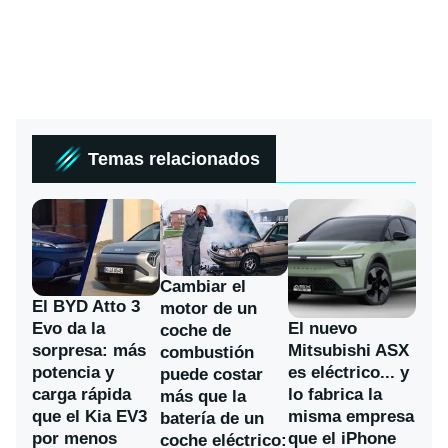
Temas relacionados
Cambiar el
El BYD Atto 3
motor de un
Evo da la
El nuevo
coche de
sorpresa: más
Mitsubishi ASX
combustión
potencia y
es eléctrico... y
puede costar
carga rápida
lo fabrica la
más que la
que el Kia EV3
misma empresa
batería de un
por menos
que el iPhone
coche eléctrico: