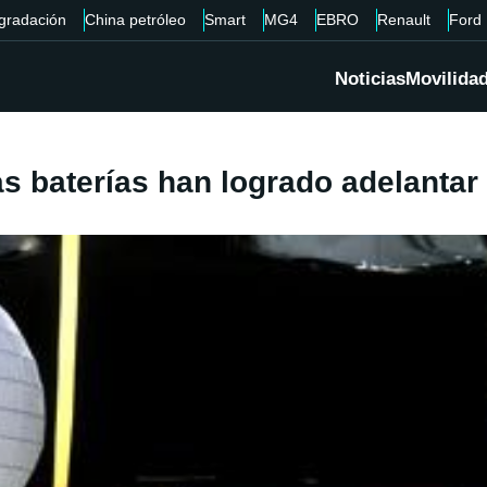
gradación
China petróleo
Smart
MG4
EBRO
Renault
Ford
Noticias
Movilida
as baterías han logrado adelantar