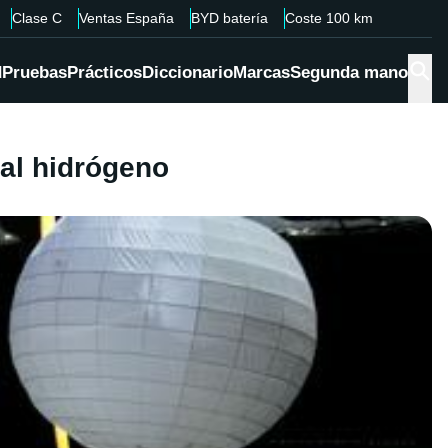
Clase C
Ventas España
BYD batería
Coste 100 km
d
Pruebas
Prácticos
Diccionario
Marcas
Segunda mano
 al hidrógeno