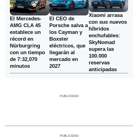
Xiaomi arrasa
El Mercedes-
El CEO de
con sus nuevos
AMG CLA 45
Porsche salva a
híbridos
establece un
los Cayman y
enchufables:
récord en
Boxster
SkyNomad
Nürburgring
eléctricos, que
supera las
con un tiempo
llegarán al
100.000
de 7:32,070
mercado en
reservas
minutos
2027
anticipadas