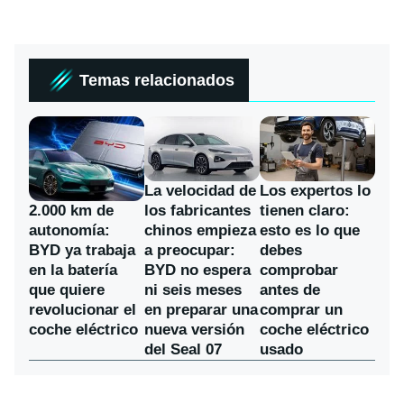
Temas relacionados
La velocidad de
Los expertos lo
los fabricantes
2.000 km de
tienen claro:
chinos empieza
autonomía:
esto es lo que
a preocupar:
BYD ya trabaja
debes
BYD no espera
en la batería
comprobar
ni seis meses
que quiere
antes de
en preparar una
revolucionar el
comprar un
nueva versión
coche eléctrico
coche eléctrico
del Seal 07
usado