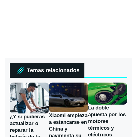
Temas relacionados
La doble
apuesta por los
Xiaomi empieza
¿Y si pudieras
motores
a estancarse en
actualizar o
térmicos y
China y
reparar la
eléctricos
pavimenta su
batería de tu