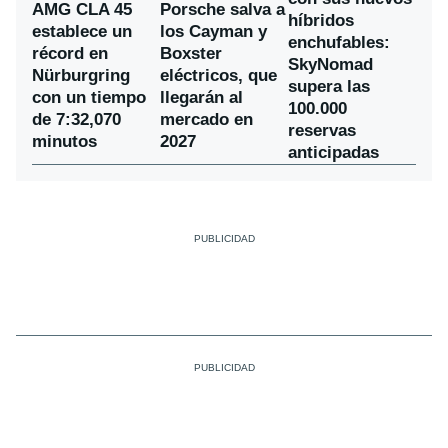
AMG CLA 45
Porsche salva a
híbridos
establece un
los Cayman y
enchufables:
récord en
Boxster
SkyNomad
Nürburgring
eléctricos, que
supera las
con un tiempo
llegarán al
100.000
de 7:32,070
mercado en
reservas
minutos
2027
anticipadas