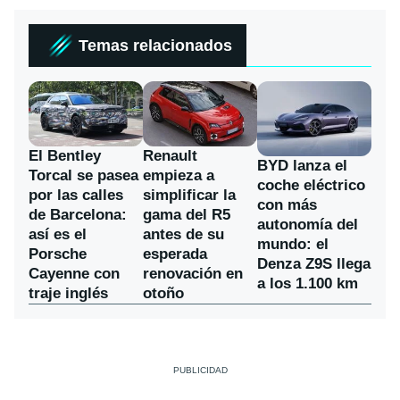
Temas relacionados
El Bentley
Renault
BYD lanza el
Torcal se pasea
empieza a
coche eléctrico
por las calles
simplificar la
con más
de Barcelona:
gama del R5
autonomía del
así es el
antes de su
mundo: el
Porsche
esperada
Denza Z9S llega
Cayenne con
renovación en
a los 1.100 km
traje inglés
otoño