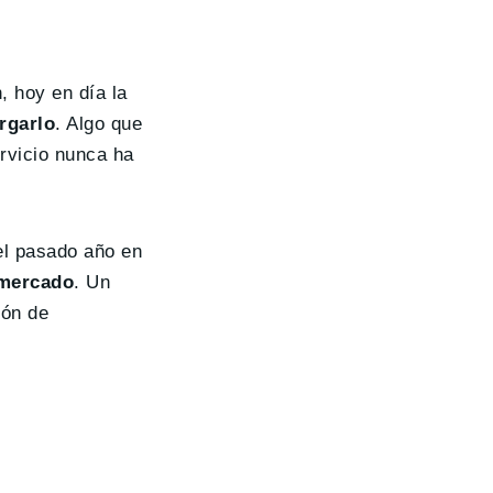
, hoy en día la
rgarlo
. Algo que
rvicio nunca ha
el pasado año en
 mercado
. Un
ión de