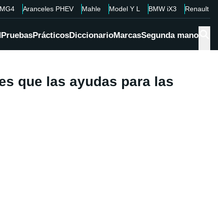
MG4
Aranceles PHEV
Mahle
Model Y L
BMW iX3
Renault 4
d
Pruebas
Prácticos
Diccionario
Marcas
Segunda mano
s que las ayudas para las