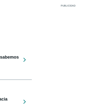
e sabemos
acia