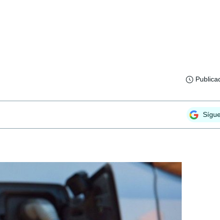
Publica
Sígu