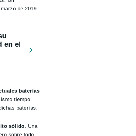
os. Un
en marzo de 2019.
su
d en el
ctuales baterías
mismo tiempo
dichas baterías.
lito sólido
. Una
ero sobre todo