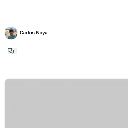
Carlos Noya
...