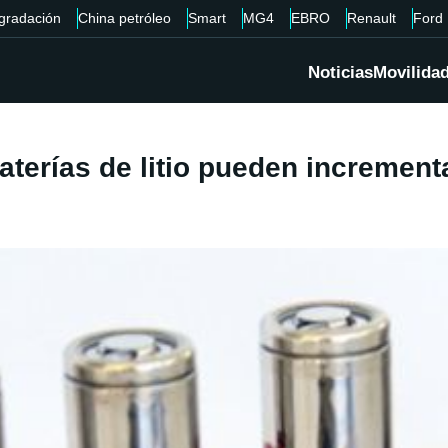
gradación
China petróleo
Smart
MG4
EBRO
Renault
Ford
Noticias
Movilida
terías de litio pueden increment