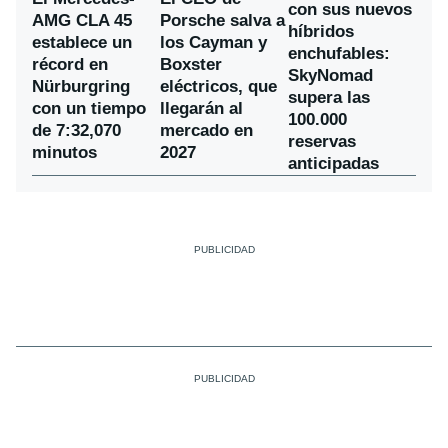
con sus nuevos
AMG CLA 45
Porsche salva a
híbridos
establece un
los Cayman y
enchufables:
récord en
Boxster
SkyNomad
Nürburgring
eléctricos, que
supera las
con un tiempo
llegarán al
100.000
de 7:32,070
mercado en
reservas
minutos
2027
anticipadas