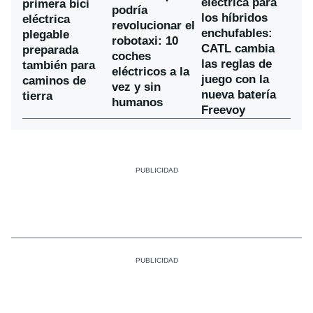
eléctrica para
primera bici
podría
los híbridos
eléctrica
revolucionar el
enchufables:
plegable
robotaxi: 10
CATL cambia
preparada
coches
las reglas de
también para
eléctricos a la
juego con la
caminos de
vez y sin
nueva batería
tierra
humanos
Freevoy