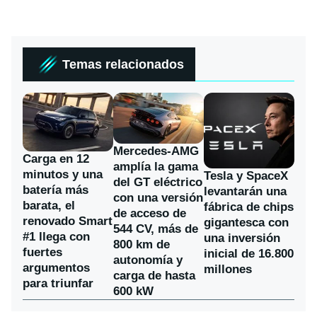
Temas relacionados
Mercedes-AMG
Carga en 12
amplía la gama
minutos y una
Tesla y SpaceX
del GT eléctrico
batería más
levantarán una
con una versión
barata, el
fábrica de chips
de acceso de
renovado Smart
gigantesca con
544 CV, más de
#1 llega con
una inversión
800 km de
fuertes
inicial de 16.800
autonomía y
argumentos
millones
carga de hasta
para triunfar
600 kW