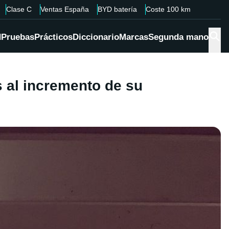
Clase C
Ventas España
BYD batería
Coste 100 km
d
Pruebas
Prácticos
Diccionario
Marcas
Segunda mano
s al incremento de su