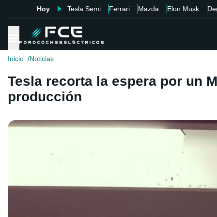
Hoy
Tesla Semi
Ferrari
Mazda
Elon Musk
De
Inicio
Noticias
Tesla recorta la espera por un 
producción