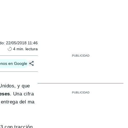
do
:
22/05/2018 11:46
4
min. lectura
enos en Google
Unidos, y que
eses
. Una cifra
 entrega del ma
 3 con tracción