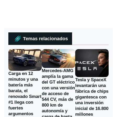
Temas relacionados
Mercedes-AMG
Carga en 12
amplía la gama
minutos y una
Tesla y SpaceX
del GT eléctrico
batería más
levantarán una
con una versión
barata, el
fábrica de chips
de acceso de
renovado Smart
gigantesca con
544 CV, más de
#1 llega con
una inversión
800 km de
fuertes
inicial de 16.800
autonomía y
argumentos
millones
carga de hasta