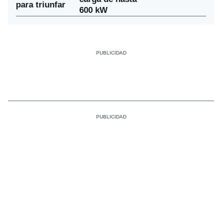
para triunfar
600 kW