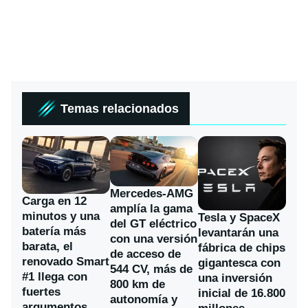
Temas relacionados
Mercedes-AMG
Carga en 12
amplía la gama
minutos y una
Tesla y SpaceX
del GT eléctrico
batería más
levantarán una
con una versión
barata, el
fábrica de chips
de acceso de
renovado Smart
gigantesca con
544 CV, más de
#1 llega con
una inversión
800 km de
fuertes
inicial de 16.800
autonomía y
argumentos