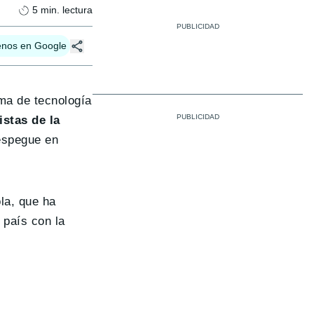
5
min. lectura
enos en Google
ma de tecnología
stas de la
despegue en
ola, que ha
 país con la