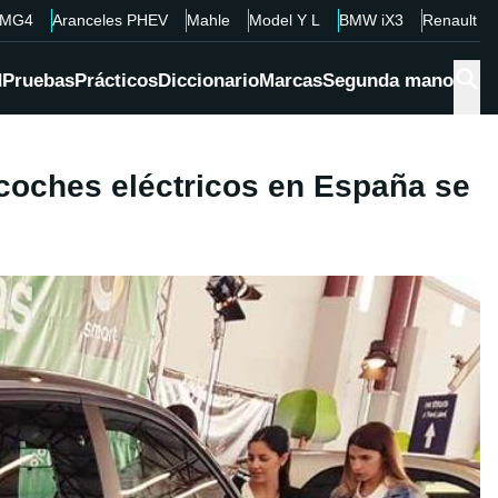
MG4
Aranceles PHEV
Mahle
Model Y L
BMW iX3
Renault 4
d
Pruebas
Prácticos
Diccionario
Marcas
Segunda mano
a coches eléctricos en España se