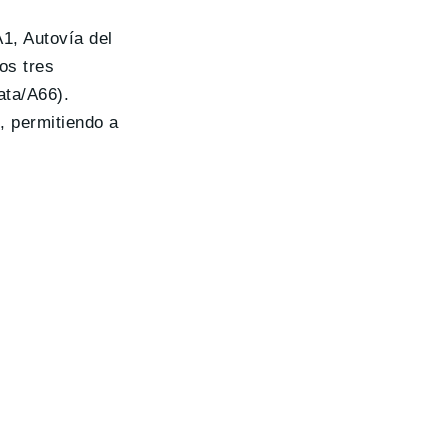
A1, Autovía del
os tres
ata/A66).
, permitiendo a