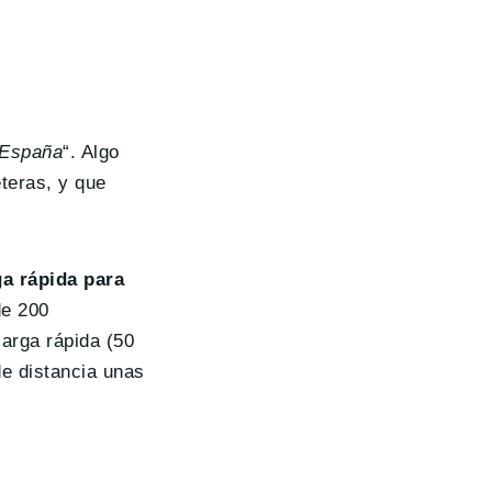
n España
“. Algo
teras, y que
a rápida para
de 200
carga rápida (50
de distancia unas