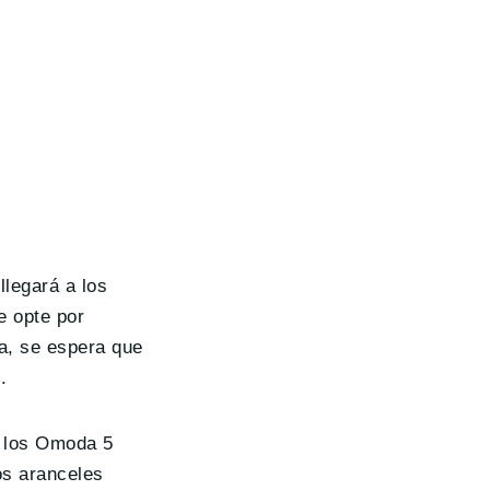
llegará a los
e opte por
a, se espera que
.
n los Omoda 5
os aranceles