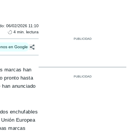
do
:
06/02/2026 11:10
4
min. lectura
enos en Google
as marcas han
o pronto hasta
e han anunciado
idos enchufable s
a Unión Europea
mbas marcas