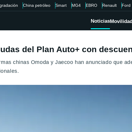
gradación
China petróleo
Smart
MG4
EBRO
Renault
Ford
Noticias
Movilida
udas del Plan Auto+ con descuen
irmas chinas Omoda y Jaecoo han anunciado que adel
onales.