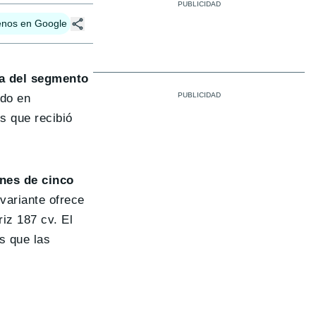
enos en Google
na del segmento
ido en
s que recibió
ones de cinco
variante ofrece
riz 187 cv. El
s que las