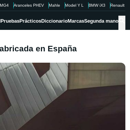
MG4
Aranceles PHEV
Mahle
Model Y L
BMW iX3
Renault 4
d
Pruebas
Prácticos
Diccionario
Marcas
Segunda mano
fabricada en España