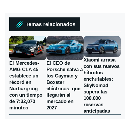
Temas relacionados
Xiaomi arrasa
El Mercedes-
El CEO de
con sus nuevos
AMG CLA 45
Porsche salva a
híbridos
establece un
los Cayman y
enchufables:
récord en
Boxster
SkyNomad
Nürburgring
eléctricos, que
supera las
con un tiempo
llegarán al
100.000
de 7:32,070
mercado en
reservas
minutos
2027
anticipadas