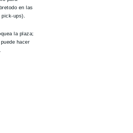
bretodo en las
 pick-ups).
oquea la plaza;
e puede hacer
.