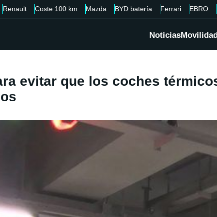
Renault
Coste 100 km
Mazda
BYD batería
Ferrari
EBRO
Noticias
Movilida
ara evitar que los coches térmic
cos