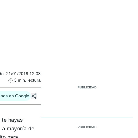
do
:
21/01/2019 12:03
3
min. lectura
enos en Google
e te hayas
 La mayoría de
ito para