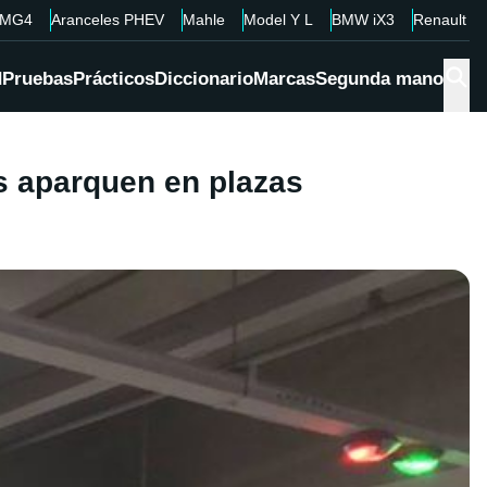
MG4
Aranceles PHEV
Mahle
Model Y L
BMW iX3
Renault 4
d
Pruebas
Prácticos
Diccionario
Marcas
Segunda mano
os aparquen en plazas