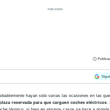
Publica
Sígu
probablemente hayan sido varias las ocasiones en las qu
plaza reservada para que carguen coches eléctricos
.
oche térmico, si bien en algunos casos se hace a propós