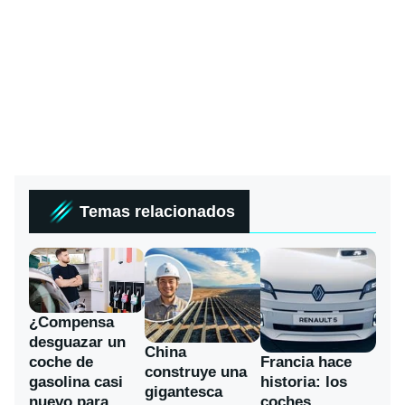
Temas relacionados
¿Compensa
desguazar un
China
coche de
Francia hace
construye una
gasolina casi
historia: los
gigantesca
nuevo para
coches