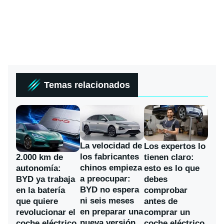
Temas relacionados
La velocidad de
Los expertos lo
los fabricantes
2.000 km de
tienen claro:
chinos empieza
autonomía:
esto es lo que
a preocupar:
BYD ya trabaja
debes
BYD no espera
en la batería
comprobar
ni seis meses
que quiere
antes de
en preparar una
revolucionar el
comprar un
nueva versión
coche eléctrico
coche eléctrico