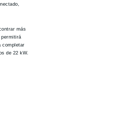
onectado,
ncontrar más
 permitirá
á completar
tos de 22 kW.