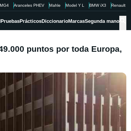
MG4
Aranceles PHEV
Mahle
Model Y L
BMW iX3
Renault 4
d
Pruebas
Prácticos
Diccionario
Marcas
Segunda mano
 49.000 puntos por toda Europa,