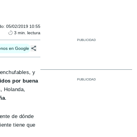
do
:
05/02/2019 10:55
3
min. lectura
enos en Google
 enchufables, y
tidos por buena
, Holanda,
ña
.
mente de dónde
iente tiene que