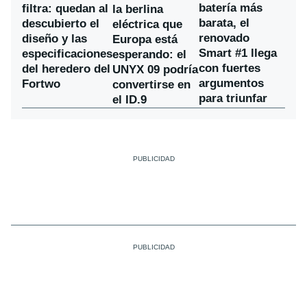
batería más
filtra: quedan al
la berlina
barata, el
descubierto el
eléctrica que
renovado
diseño y las
Europa está
Smart #1 llega
especificaciones
esperando: el
con fuertes
del heredero del
UNYX 09 podría
argumentos
Fortwo
convertirse en
para triunfar
el ID.9