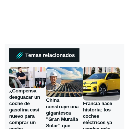
Temas relacionados
¿Compensa
desguazar un
China
coche de
Francia hace
construye una
gasolina casi
historia: los
gigantesca
nuevo para
coches
"Gran Muralla
comprar un
eléctricos ya
Solar" que
coche
venden más