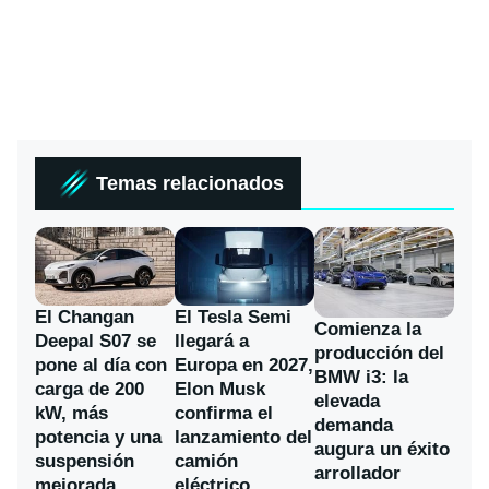
Temas relacionados
El Changan
El Tesla Semi
Comienza la
Deepal S07 se
llegará a
producción del
pone al día con
Europa en 2027,
BMW i3: la
carga de 200
Elon Musk
elevada
kW, más
confirma el
demanda
potencia y una
lanzamiento del
augura un éxito
suspensión
camión
arrollador
mejorada
eléctrico