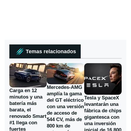
Temas relacionados
Mercedes-AMG
Carga en 12
amplía la gama
minutos y una
Tesla y SpaceX
del GT eléctrico
batería más
levantarán una
con una versión
barata, el
fábrica de chips
de acceso de
renovado Smart
gigantesca con
544 CV, más de
#1 llega con
una inversión
800 km de
fuertes
inicial de 16.800