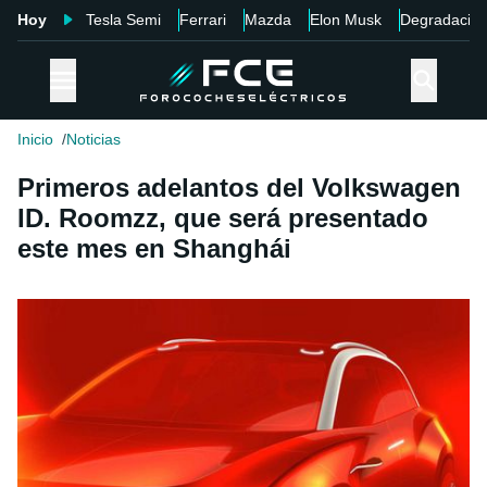
Hoy
Tesla Semi
Ferrari
Mazda
Elon Musk
Degradació
Inicio
Noticias
Primeros adelantos del Volkswagen
ID. Roomzz, que será presentado
este mes en Shanghái