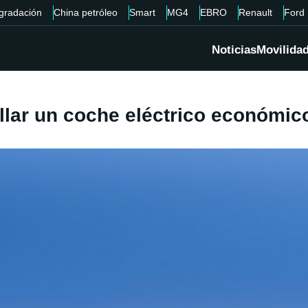
gradación
China petróleo
Smart
MG4
EBRO
Renault
Ford
Noticias
Movilida
lar un coche eléctrico económico 