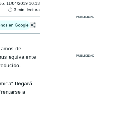
do
:
11/04/2019 10:13
3
min. lectura
enos en Google
blamos de
sus equivalente
reducido.
ómica”
llegará
rentarse a