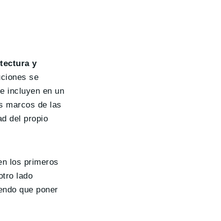
tectura y
uciones se
e incluyen en un
os marcos de las
ad del propio
en los primeros
otro lado
iendo que poner