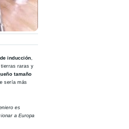
de inducción
,
tierras raras y
queño tamaño
e sería más
eniero es
cionar a Europa