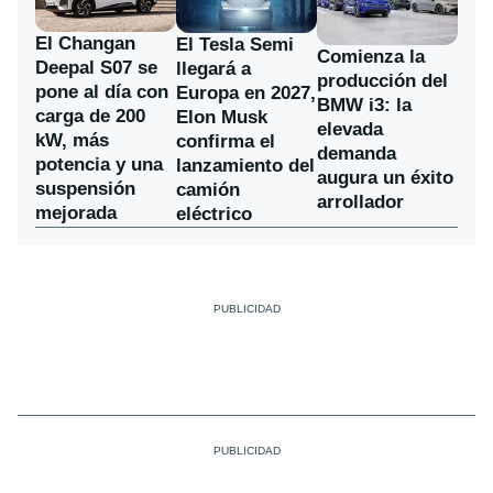
El Changan
El Tesla Semi
Comienza la
Deepal S07 se
llegará a
producción del
pone al día con
Europa en 2027,
BMW i3: la
carga de 200
Elon Musk
elevada
kW, más
confirma el
demanda
potencia y una
lanzamiento del
augura un éxito
suspensión
camión
arrollador
mejorada
eléctrico