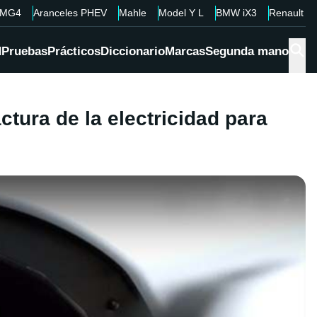
MG4
Aranceles PHEV
Mahle
Model Y L
BMW iX3
Renault 4
d
Pruebas
Prácticos
Diccionario
Marcas
Segunda mano
tura de la electricidad para