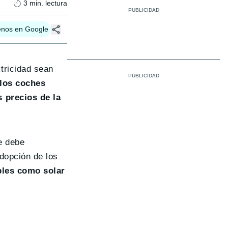
3
min. lectura
enos en Google
ctricidad sean
los coches
 precios de la
e debe
adopción de los
bles como solar