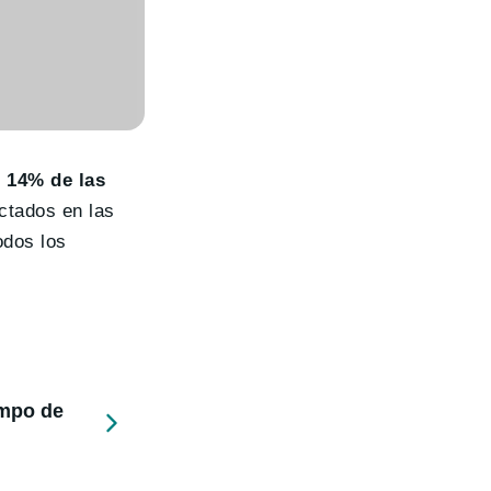
n 14% de las
ctados en las
odos los
empo de