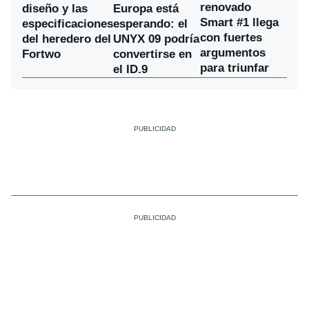
renovado
diseño y las
Europa está
Smart #1 llega
especificaciones
esperando: el
con fuertes
del heredero del
UNYX 09 podría
argumentos
Fortwo
convertirse en
para triunfar
el ID.9