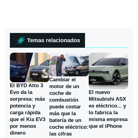
Temas relacionados
Cambiar el
El BYD Atto 3
motor de un
Evo da la
El nuevo
coche de
sorpresa: más
Mitsubishi ASX
combustión
potencia y
es eléctrico... y
puede costar
carga rápida
lo fabrica la
más que la
que el Kia EV3
misma empresa
batería de un
por menos
que el iPhone
coche eléctrico:
dinero
las cifras