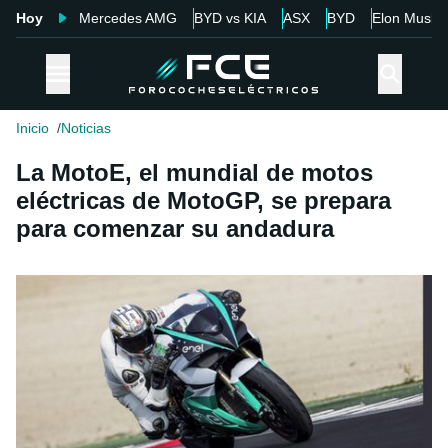
Hoy
Mercedes AMG
BYD vs KIA
ASX
BYD
Elon Musk
Inicio
Noticias
La MotoE, el mundial de motos
eléctricas de MotoGP, se prepara
para comenzar su andadura