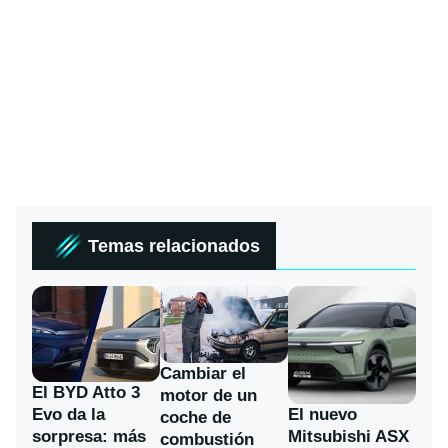
Temas relacionados
Cambiar el
El BYD Atto 3
motor de un
Evo da la
El nuevo
coche de
sorpresa: más
Mitsubishi ASX
combustión