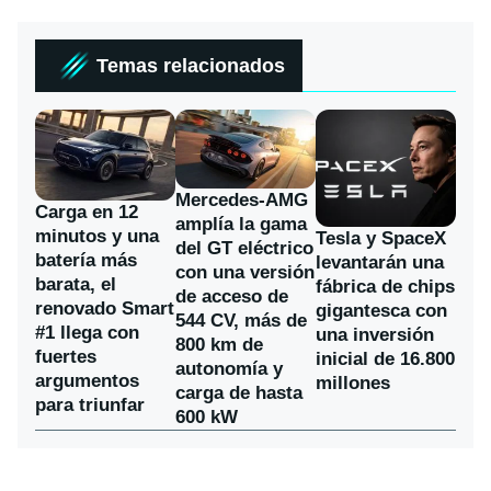
Temas relacionados
Mercedes-AMG
Carga en 12
amplía la gama
minutos y una
Tesla y SpaceX
del GT eléctrico
batería más
levantarán una
con una versión
barata, el
fábrica de chips
de acceso de
renovado Smart
gigantesca con
544 CV, más de
#1 llega con
una inversión
800 km de
fuertes
inicial de 16.800
autonomía y
argumentos
millones
carga de hasta
para triunfar
600 kW