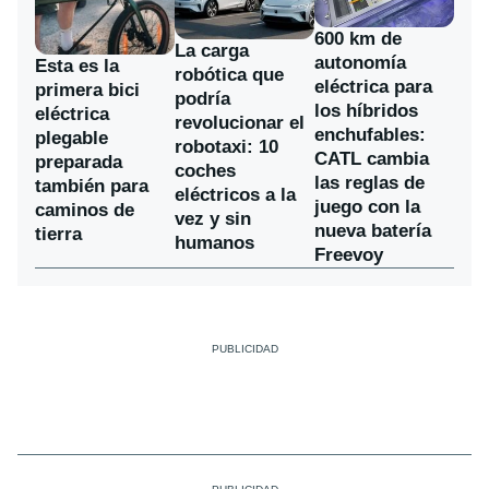
600 km de
La carga
autonomía
Esta es la
robótica que
eléctrica para
primera bici
podría
los híbridos
eléctrica
revolucionar el
enchufables:
plegable
robotaxi: 10
CATL cambia
preparada
coches
las reglas de
también para
eléctricos a la
juego con la
caminos de
vez y sin
nueva batería
tierra
humanos
Freevoy