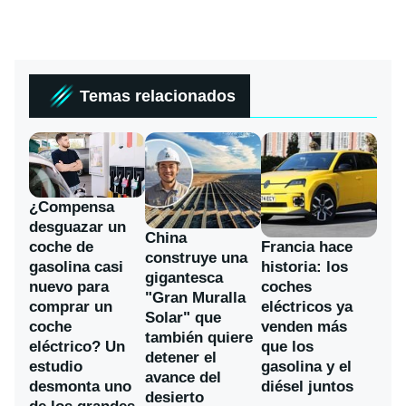
Temas relacionados
¿Compensa
desguazar un
China
coche de
Francia hace
construye una
gasolina casi
historia: los
gigantesca
nuevo para
coches
"Gran Muralla
comprar un
eléctricos ya
Solar" que
coche
venden más
también quiere
eléctrico? Un
que los
detener el
estudio
gasolina y el
avance del
desmonta uno
diésel juntos
desierto