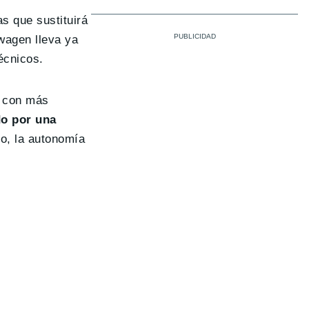
s que sustituirá
wagen lleva ya
écnicos.
r con más
o por una
ro, la autonomía