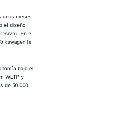
as unos meses
o el diseño
resivo). En el
Volkswagen le
onomía bajo el
 km WLTP y
os de 50.000