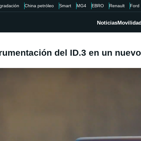
gradación
China petróleo
Smart
MG4
EBRO
Renault
Ford
Noticias
Movilida
rumentación del ID.3 en un nuevo