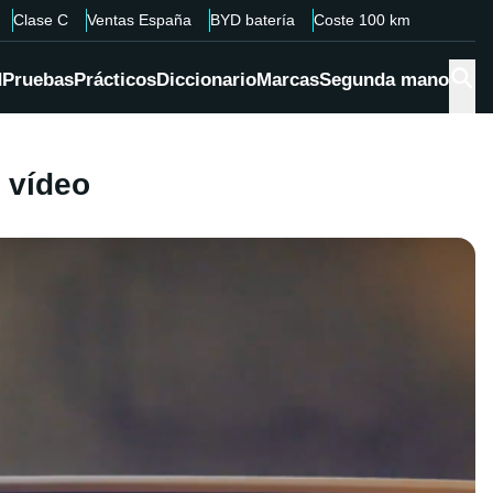
Clase C
Ventas España
BYD batería
Coste 100 km
d
Pruebas
Prácticos
Diccionario
Marcas
Segunda mano
 vídeo