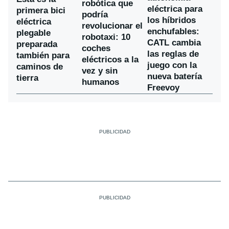
robótica que
eléctrica para
primera bici
podría
los híbridos
eléctrica
revolucionar el
enchufables:
plegable
robotaxi: 10
CATL cambia
preparada
coches
las reglas de
también para
eléctricos a la
juego con la
caminos de
vez y sin
nueva batería
tierra
humanos
Freevoy