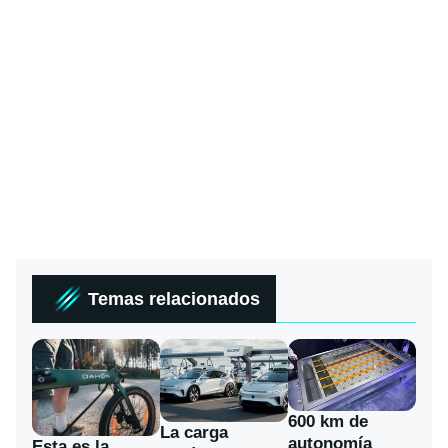
Temas relacionados
600 km de
La carga
autonomía
Esta es la