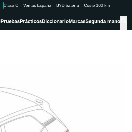
Clase C
Ventas España
BYD batería
Coste 100 km
d
Pruebas
Prácticos
Diccionario
Marcas
Segunda mano