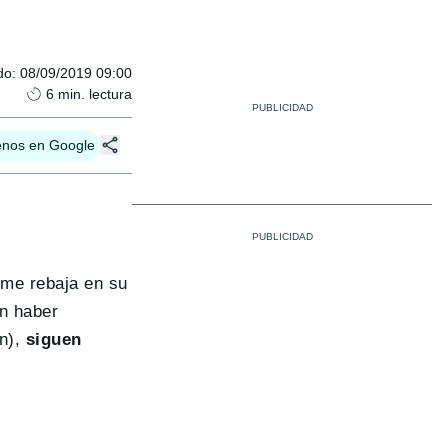
do
:
08/09/2019 09:00
6
min. lectura
enos en Google
rme rebaja en su
an haber
ón),
siguen