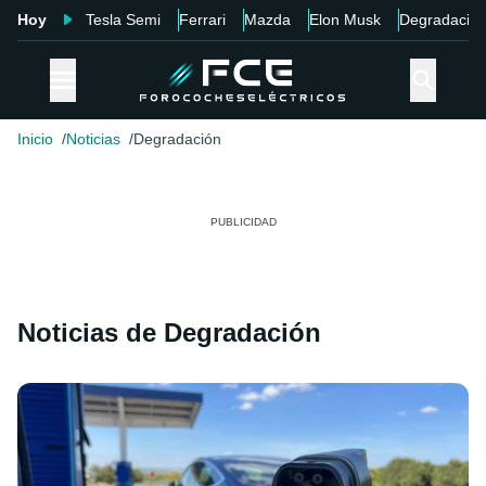
Hoy
Tesla Semi
Ferrari
Mazda
Elon Musk
Degradació
Inicio
Noticias
Degradación
Noticias de Degradación