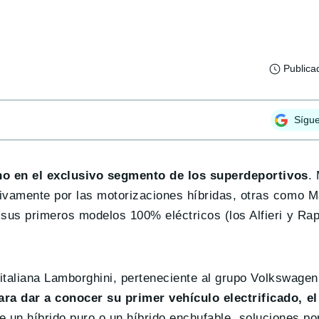
Publica
Sígu
ino en el exclusivo segmento de los superdeportivos
.
vamente por las motorizaciones híbridas, otras como M
us primeros modelos 100% eléctricos (los Alfieri y Ra
 italiana Lamborghini, perteneciente al grupo Volkswage
ra dar a conocer su primer vehículo electrificado, el
e un híbrido puro o un híbrido enchufable, soluciones po