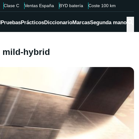
Clase C
Ventas España
BYD batería
Coste 100 km
d
Pruebas
Prácticos
Diccionario
Marcas
Segunda mano
 mild-hybrid