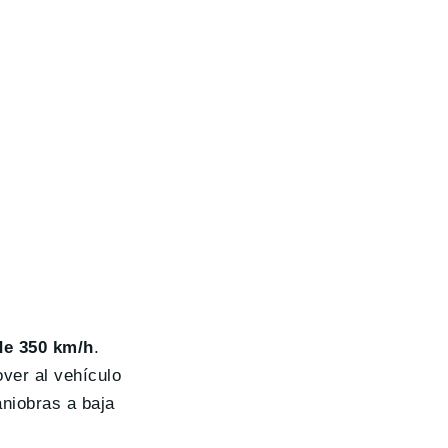
de 350 km/h
.
ver al vehículo
niobras a baja