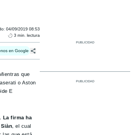
do
:
04/09/2019 08:53
3
min. lectura
enos en Google
 Mientras que
aserati o Aston
pide E
n.
La firma ha
 Siàn
, el cual
r las que está