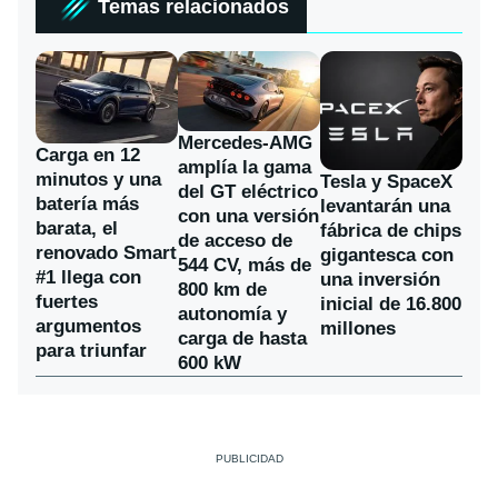
Temas relacionados
Mercedes-AMG
Carga en 12
amplía la gama
minutos y una
Tesla y SpaceX
del GT eléctrico
batería más
levantarán una
con una versión
barata, el
fábrica de chips
de acceso de
renovado Smart
gigantesca con
544 CV, más de
#1 llega con
una inversión
800 km de
fuertes
inicial de 16.800
autonomía y
argumentos
millones
carga de hasta
para triunfar
600 kW