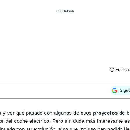
Publica
Sígu
ás y ver qué pasado con algunos de esos
proyectos de b
r del coche eléctrico. Pero sin duda más interesante e
inuado con su evolución, sino que incluso han podido ll