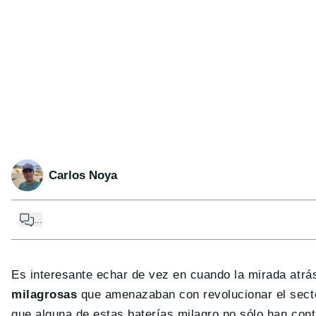
Carlos Noya
...
Es interesante echar de vez en cuando la mirada atr
milagrosas
que amenazaban con revolucionar el secto
que alguna de estas baterías milagro no sólo han cont