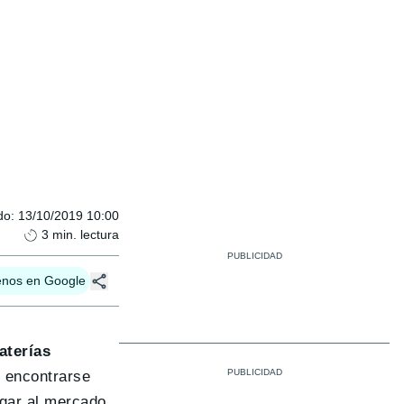
do
:
13/10/2019 10:00
3
min. lectura
enos en Google
aterías
s encontrarse
egar al mercado.