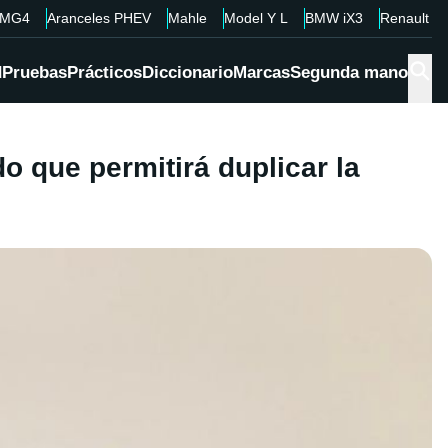
MG4
Aranceles PHEV
Mahle
Model Y L
BMW iX3
Renault 4
d
Pruebas
Prácticos
Diccionario
Marcas
Segunda mano
o que permitirá duplicar la