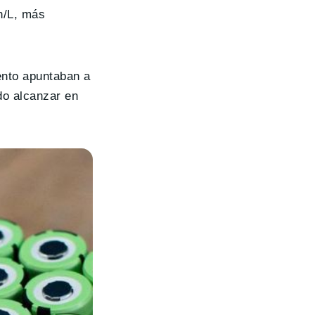
h/L, más
nto apuntaban a
do alcanzar en