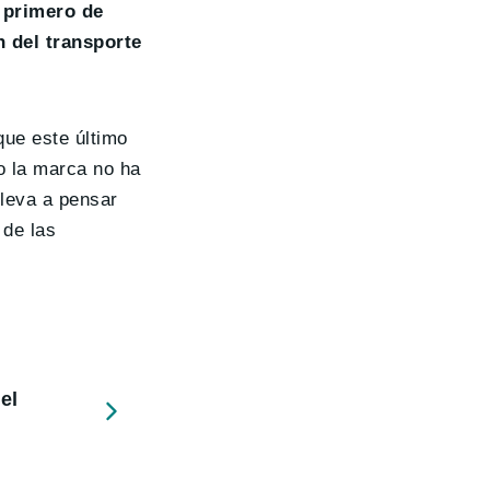
 primero de
n del transporte
que este último
o la marca no ha
lleva a pensar
 de las
el