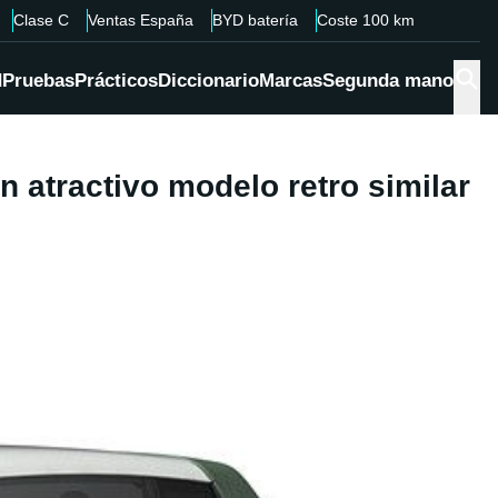
Clase C
Ventas España
BYD batería
Coste 100 km
d
Pruebas
Prácticos
Diccionario
Marcas
Segunda mano
n atractivo modelo retro similar