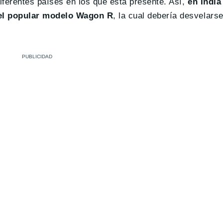
iferentes países en los que está presente. Así,
en India
del popular modelo Wagon R
, la cual debería desvelars