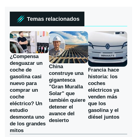
Temas relacionados
¿Compensa
desguazar un
China
coche de
Francia hace
construye una
gasolina casi
historia: los
gigantesca
nuevo para
coches
"Gran Muralla
comprar un
eléctricos ya
Solar" que
coche
venden más
también quiere
eléctrico? Un
que los
detener el
estudio
gasolina y el
avance del
desmonta uno
diésel juntos
desierto
de los grandes
mitos