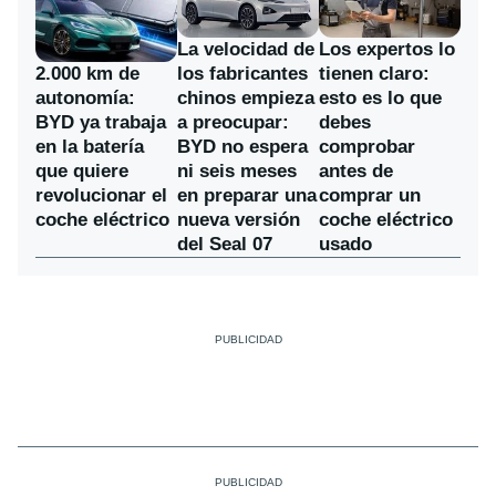
La velocidad de
Los expertos lo
los fabricantes
2.000 km de
tienen claro:
chinos empieza
autonomía:
esto es lo que
a preocupar:
BYD ya trabaja
debes
BYD no espera
en la batería
comprobar
ni seis meses
que quiere
antes de
en preparar una
revolucionar el
comprar un
nueva versión
coche eléctrico
coche eléctrico
del Seal 07
usado