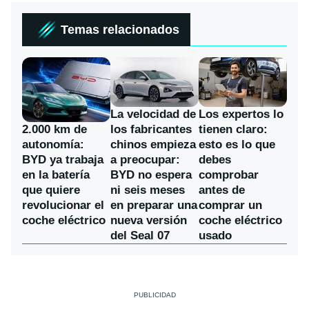
Temas relacionados
La velocidad de
Los expertos lo
los fabricantes
2.000 km de
tienen claro:
chinos empieza
autonomía:
esto es lo que
a preocupar:
BYD ya trabaja
debes
BYD no espera
en la batería
comprobar
ni seis meses
que quiere
antes de
en preparar una
revolucionar el
comprar un
nueva versión
coche eléctrico
coche eléctrico
del Seal 07
usado