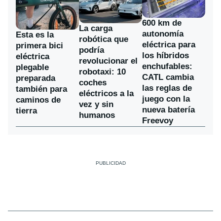
600 km de
La carga
autonomía
Esta es la
robótica que
eléctrica para
primera bici
podría
los híbridos
eléctrica
revolucionar el
enchufables:
plegable
robotaxi: 10
CATL cambia
preparada
coches
las reglas de
también para
eléctricos a la
juego con la
caminos de
vez y sin
nueva batería
tierra
humanos
Freevoy