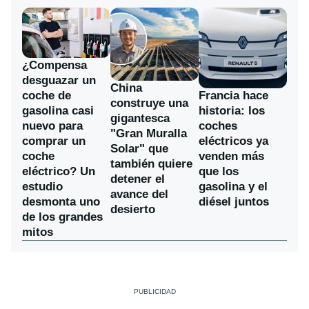
¿Compensa
desguazar un
China
coche de
Francia hace
construye una
gasolina casi
historia: los
gigantesca
nuevo para
coches
"Gran Muralla
comprar un
eléctricos ya
Solar" que
coche
venden más
también quiere
eléctrico? Un
que los
detener el
estudio
gasolina y el
avance del
desmonta uno
diésel juntos
desierto
de los grandes
mitos