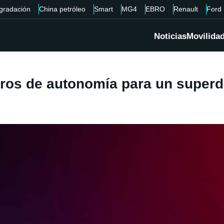
gradación
China petróleo
Smart
MG4
EBRO
Renault
Ford
Noticias
Movilida
tros de autonomía para un superde