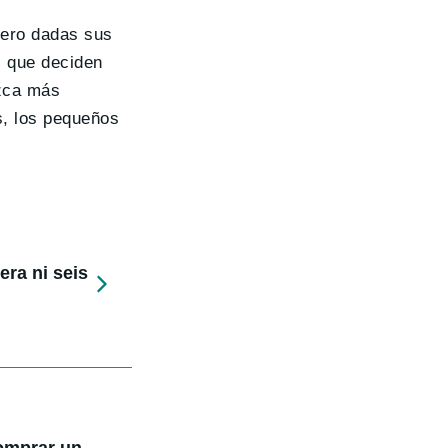
pero dadas sus
s que deciden
ozca más
s, los pequeños
ra ni seis
comprar un