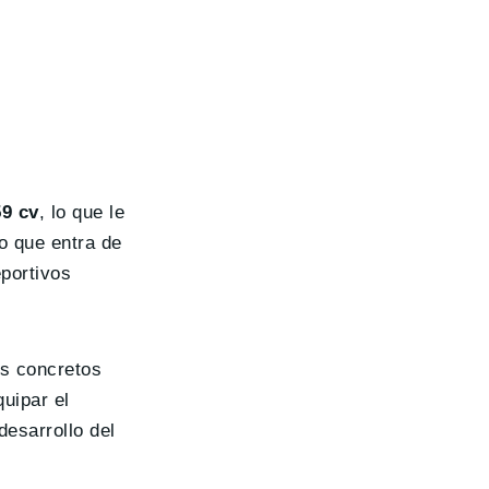
59 cv
, lo que le
o que entra de
eportivos
os concretos
uipar el
desarrollo del